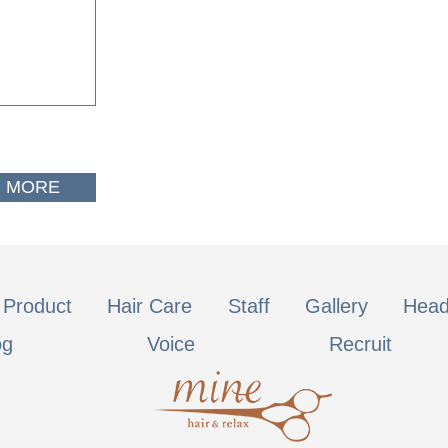
MORE
Product
Hair Care
Staff
Gallery
Head
og
Voice
Recruit