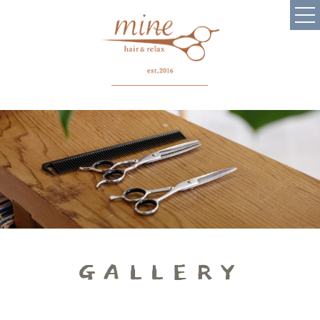
Top
Menu
Concept
Product
Recruit
Blog
Hair Care
Staff
Gallery
Head Spa・Treatment
Coupon
News
Voice
Contact・Q&A
GALLERY